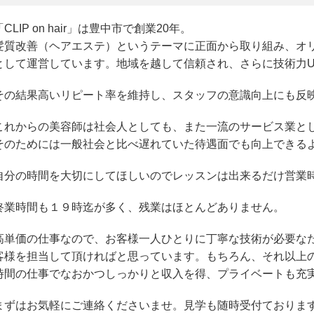
「CLIP on hair」は豊中市で創業20年。
髪質改善（ヘアエステ）というテーマに正面から取り組み、オ
として運営しています。地域を越して信頼され、さらに技術力
その結果高いリピート率を維持し、スタッフの意識向上にも反
これからの美容師は社会人としても、また一流のサービス業と
そのためには一般社会と比べ遅れていた待遇面でも向上できる
自分の時間を大切にしてほしいのでレッスンは出来るだけ営業
終業時間も１９時迄が多く、残業はほとんどありません。
高単価の仕事なので、お客様一人ひとりに丁寧な技術が必要な
客様を担当して頂ければと思っています。もちろん、それ以上の
時間の仕事でなおかつしっかりと収入を得、プライベートも充
まずはお気軽にご連絡くださいませ。見学も随時受付ておりま