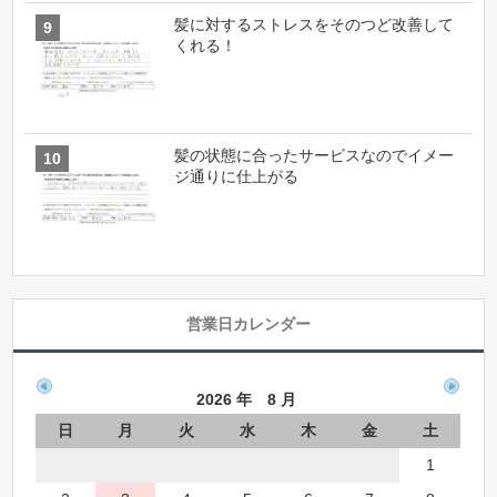
髪に対するストレスをそのつど改善して
くれる！
髪の状態に合ったサービスなのでイメー
ジ通りに仕上がる
営業日カレンダー
2026 年 8 月
日
月
火
水
木
金
土
1